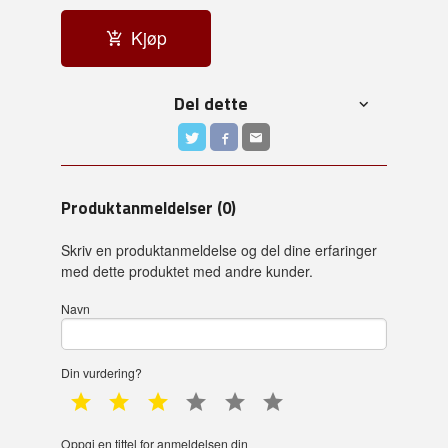
Kjøp
Del dette
Produktanmeldelser (0)
Skriv en produktanmeldelse og del dine erfaringer
med dette produktet med andre kunder.
Navn
Din vurdering?
1 star
2 star
3 star
4 star
5 star
6 star
Oppgi en tittel for anmeldelsen din