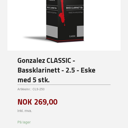
Gonzalez CLASSIC -
Bassklarinett - 2.5 - Eske
med 5 stk.
Artikkelnr.:
CL9-250
NOK
269,00
inkl. mva.
På lager