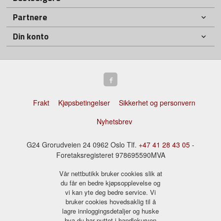
Partnere
Din konto
Frakt
Kjøpsbetingelser
Sikkerhet og personvern
Nyhetsbrev
G24 Grorudveien 24 0962 Oslo Tlf.
+47 41 28 43 05
-
Foretaksregisteret 978695590MVA
Vår nettbutikk bruker cookies slik at
du får en bedre kjøpsopplevelse og
vi kan yte deg bedre service. Vi
bruker cookies hovedsaklig til å
lagre innloggingsdetaljer og huske
hva du har puttet i handlekurven