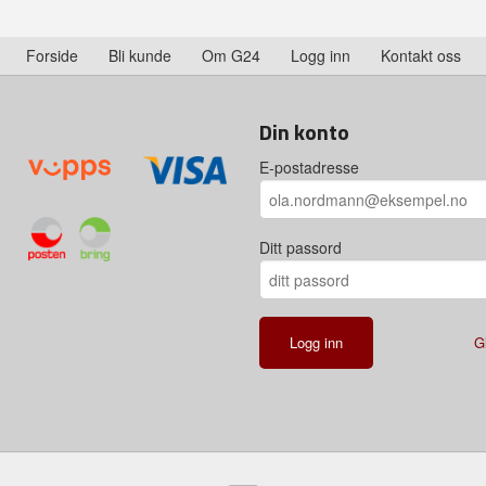
Forside
Bli kunde
Om G24
Logg inn
Kontakt oss
Din konto
E-postadresse
Ditt passord
G