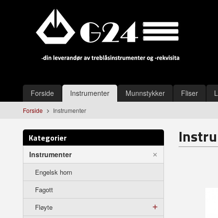
Gå
Lukk
til
innholdet
Produkter
Forside
Instrumenter
Munnstykker
Fliser
L
Forside
Instrumenter
Instr
Kategorier
Instrumenter
Engelsk horn
Fagott
Fløyte