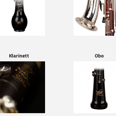
Klarinett
Obo