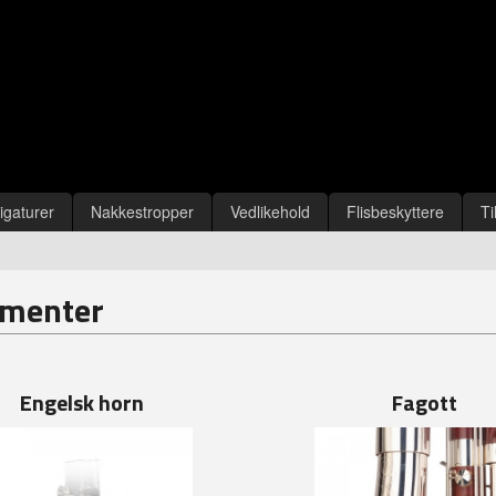
igaturer
Nakkestropper
Vedlikehold
Flisbeskyttere
Ti
umenter
Engelsk horn
Fagott