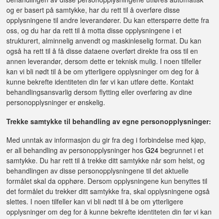
og er basert på samtykke, har du rett til å overføre disse
opplysningene til andre leverandører. Du kan etterspørre dette fra
oss, og du har da rett til å motta disse opplysningene i et
strukturert, alminnelig anvendt og maskinleselig format. Du kan
også ha rett til å få disse dataene overført direkte fra oss til en
annen leverandør, dersom dette er teknisk mulig. I noen tilfeller
kan vi bli nødt til å be om ytterligere opplysninger om deg for å
kunne bekrefte identiteten din før vi kan utføre dette. Kontakt
behandlingsansvarlig dersom flytting eller overføring av dine
personopplysninger er ønskelig.
Trekke samtykke til behandling av egne personopplysninger:
Med unntak av informasjon du gir fra deg i forbindelse med kjøp,
er all behandling av personopplysninger hos
G24
begrunnet i et
samtykke. Du har rett til å trekke ditt samtykke når som helst, og
behandlingen av disse personopplysningene til det aktuelle
formålet skal da opphøre. Dersom opplysningene kun benyttes til
det formålet du trekker ditt samtykke fra, skal opplysningene også
slettes. I noen tilfeller kan vi bli nødt til å be om ytterligere
opplysninger om deg for å kunne bekrefte identiteten din før vi kan