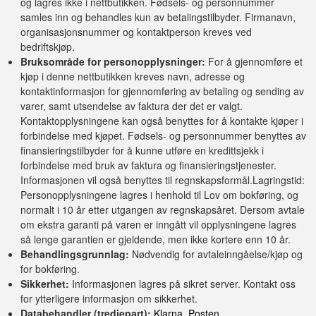
og lagres ikke i nettbutikken. Fødsels- og personnummer
samles inn og behandles kun av betalingstilbyder. Firmanavn,
organisasjonsnummer og kontaktperson kreves ved
bedriftskjøp.
Bruksområde for personopplysninger:
For å gjennomføre et
kjøp i denne nettbutikken kreves navn, adresse og
kontaktinformasjon for gjennomføring av betaling og sending av
varer, samt utsendelse av faktura der det er valgt.
Kontaktopplysningene kan også benyttes for å kontakte kjøper i
forbindelse med kjøpet. Fødsels- og personnummer benyttes av
finansieringstilbyder for å kunne utføre en kredittsjekk i
forbindelse med bruk av faktura og finansieringstjenester.
Informasjonen vil også benyttes til regnskapsformål.Lagringstid:
Personopplysningene lagres i henhold til Lov om bokføring, og
normalt i 10 år etter utgangen av regnskapsåret. Dersom avtale
om ekstra garanti på varen er inngått vil opplysningene lagres
så lenge garantien er gjeldende, men ikke kortere enn 10 år.
Behandlingsgrunnlag:
Nødvendig for avtaleinngåelse/kjøp og
for bokføring.
Sikkerhet:
Informasjonen lagres på sikret server. Kontakt oss
for ytterligere informasjon om sikkerhet.
Databehandler (tredjepart):
Klarna, Posten