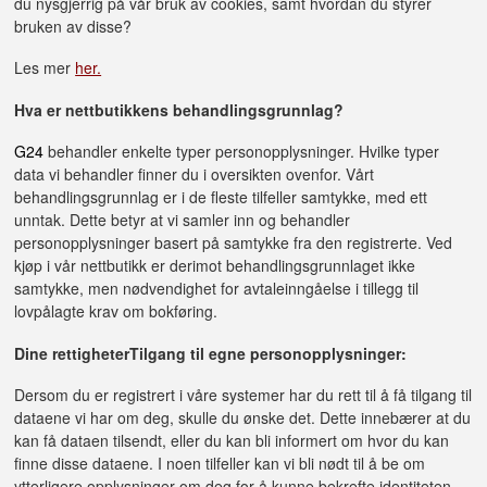
du nysgjerrig på vår bruk av cookies, samt hvordan du styrer
bruken av disse?
Les mer
her.
Hva er nettbutikkens behandlingsgrunnlag?
G24
behandler enkelte typer personopplysninger. Hvilke typer
data vi behandler finner du i oversikten ovenfor. Vårt
behandlingsgrunnlag er i de fleste tilfeller samtykke, med ett
unntak. Dette betyr at vi samler inn og behandler
personopplysninger basert på samtykke fra den registrerte. Ved
kjøp i vår nettbutikk er derimot behandlingsgrunnlaget ikke
samtykke, men nødvendighet for avtaleinngåelse i tillegg til
lovpålagte krav om bokføring.
Dine rettigheter
Tilgang til egne personopplysninger:
Dersom du er registrert i våre systemer har du rett til å få tilgang til
dataene vi har om deg, skulle du ønske det. Dette innebærer at du
kan få dataen tilsendt, eller du kan bli informert om hvor du kan
finne disse dataene. I noen tilfeller kan vi bli nødt til å be om
ytterligere opplysninger om deg for å kunne bekrefte identiteten