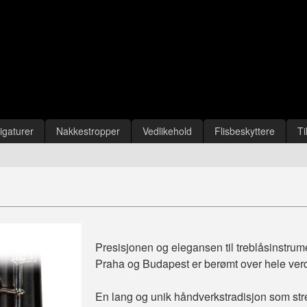
igaturer
Nakkestropper
Vedlikehold
Flisbeskyttere
Ti
Presisjonen og elegansen til treblåsinstrum
Praha og Budapest er berømt over hele ver
En lang og unik håndverkstradisjon som strek