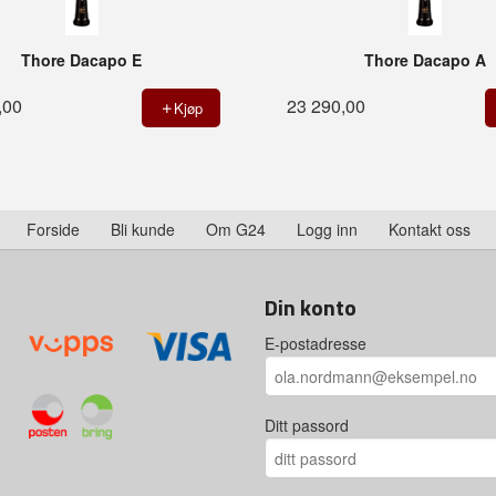
Thore Dacapo E
Thore Dacapo A
,00
23 290,00
Kjøp
Forside
Bli kunde
Om G24
Logg inn
Kontakt oss
Din konto
E-postadresse
Ditt passord