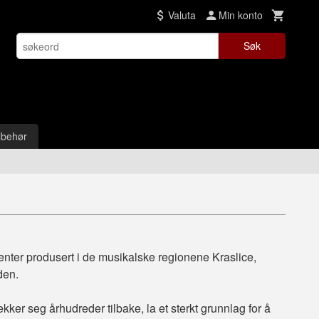
Valuta
Min konto
Søk
lbehør
enter produsert i de musikalske regionene Kraslice,
den.
ker seg århudreder tilbake, la et sterkt grunnlag for å