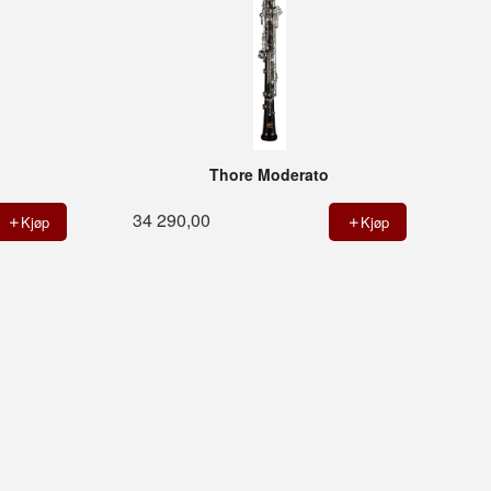
Thore Moderato
34 290,00
Kjøp
Kjøp