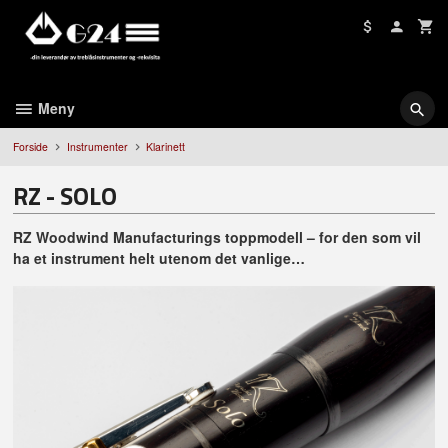
Gå
til
innholdet
Meny
Forside
Instrumenter
Klarinett
RZ - SOLO
RZ Woodwind Manufacturings toppmodell – for den som vil
ha et instrument helt utenom det vanlige…