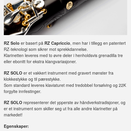
RZ Solo
er basert på
RZ Capriccio
, men har i tillegg en patentert
RZ-teknologi som sikrer mot sprekkdannelse.
Klarinetten leveres med to øvre deler i henholdsvis grenadilla tre
eller ebonitt for ekstra klangvariasjoner.
RZ SOLO
er et vakkert instrument med gravert mønster fra
klokkestykke og til pærestykke.
Som standard leveres klaviaturet med tredobbel forsølving og 22K
forgylte innfestinger.
RZ SOLO
representerer det ypperste av håndverkstradisjoner, og
er et instrument som skiller seg ut fra alle andre klarinetter på
markedet!
Egenskaper: