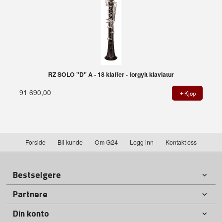
RZ SOLO "D" A - 18 klaffer - forgylt klaviatur
91 690,00
Kjøp
Forside
Bli kunde
Om G24
Logg inn
Kontakt oss
Bestselgere
Partnere
Din konto