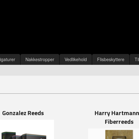
igaturer
Nakkestropper
Vedlikehold
Flisbeskyttere
Ti
Gonzalez Reeds
Harry Hartmann
Fiberreeds