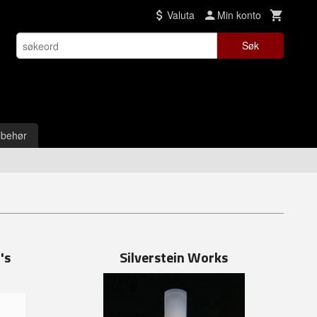
Valuta
Min konto
Søk
lbehør
's
Silverstein Works