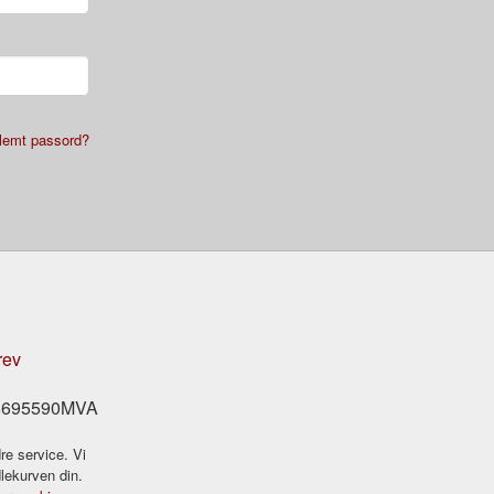
lemt passord?
rev
978695590MVA
re service. Vi
dlekurven din.