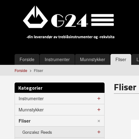
Gå
Lukk
til
innholdet
Produkter
Forside
Instrumenter
Munnstykker
Fliser
L
Forside
Fliser
Fliser
Kategorier
Instrumenter
Munnstykker
Fliser
Gonzalez Reeds