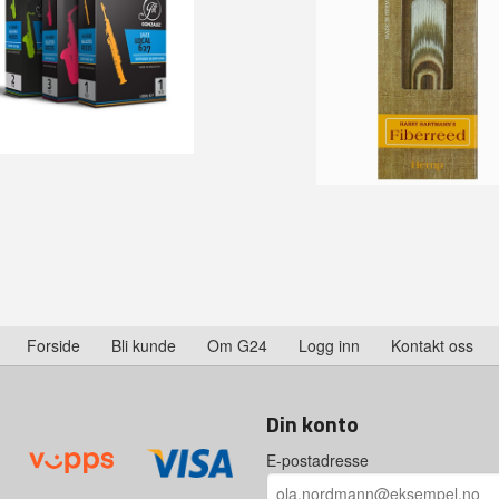
Forside
Bli kunde
Om G24
Logg inn
Kontakt oss
Din konto
E-postadresse