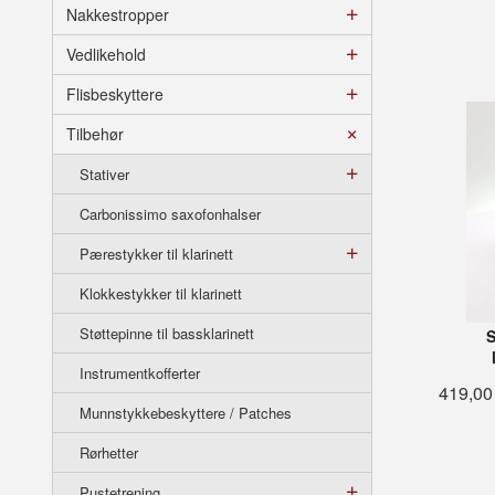
Nakkestropper
Vedlikehold
Flisbeskyttere
Tilbehør
Stativer
Carbonissimo saxofonhalser
Pærestykker til klarinett
Klokkestykker til klarinett
Støttepinne til bassklarinett
S
Instrumentkofferter
419,00
Munnstykkebeskyttere / Patches
Rørhetter
Pustetrening