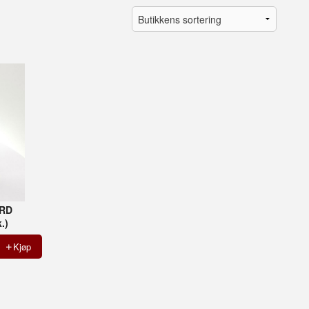
ARD
.)
Kjøp