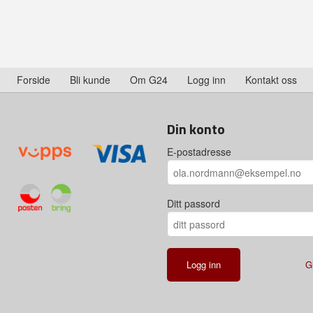
Forside
Bli kunde
Om G24
Logg inn
Kontakt oss
Din konto
E-postadresse
Ditt passord
G