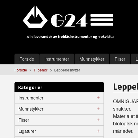
Gå
Lukk
til
innholdet
Produkter
Forside
Instrumenter
Munnstykker
Fliser
L
Forside
Tilbehør
Leppebeskytter
Leppe
Kategorier
Instrumenter
OMNIGUARD l
snakker.
Munnstykker
Materialet 
Fliser
biologisk n
måneder.
Ligaturer