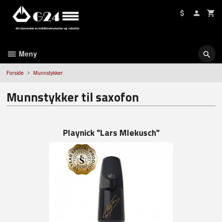
Gå
til
innholdet
Meny
Forside
Munnstykker
Munnstykker til saxofon
Playnick "Lars Mlekusch"