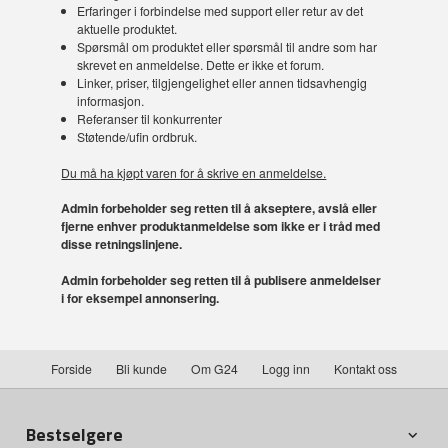
Erfaringer i forbindelse med support eller retur av det
aktuelle produktet.
Spørsmål om produktet eller spørsmål til andre som har
skrevet en anmeldelse. Dette er ikke et forum.
Linker, priser, tilgjengelighet eller annen tidsavhengig
informasjon.
Referanser til konkurrenter
Støtende/ufin ordbruk.
Du må ha kjøpt varen for å skrive en anmeldelse.
Admin forbeholder seg retten til å akseptere, avslå eller
fjerne enhver produktanmeldelse som ikke er i tråd med
disse retningslinjene.
Admin forbeholder seg retten til å publisere anmeldelser
i for eksempel annonsering.
Forside
Bli kunde
Om G24
Logg inn
Kontakt oss
Bestselgere