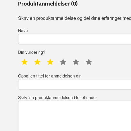
Produktanmeldelser (0)
Skriv en produktanmeldelse og del dine erfaringer med
Navn
Din vurdering?
1 star
2 star
3 star
4 star
5 star
6 star
Oppgi en tittel for anmeldelsen din
Skriv inn produktanmeldelsen i feltet under