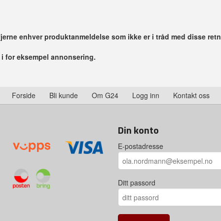
 fjerne enhver produktanmeldelse som ikke er i tråd med disse retn
r i for eksempel annonsering.
Forside
Bli kunde
Om G24
Logg inn
Kontakt oss
Din konto
E-postadresse
Ditt passord