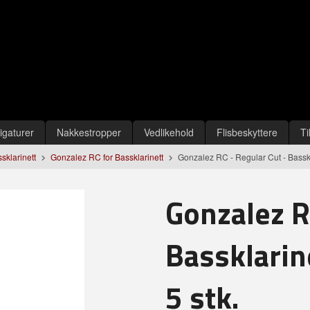
igaturer
Nakkestropper
Vedlikehold
Flisbeskyttere
Ti
ssklarinett
Gonzalez RC for Bassklarinett
Gonzalez RC - Regular Cut - Basskla
Gonzalez R
Bassklarin
5 stk.