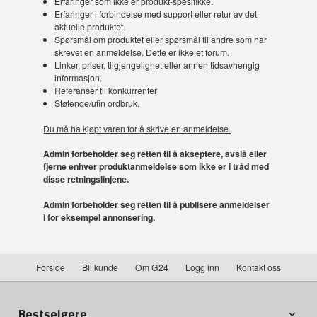
Erfaringer som ikke er produkt-spesifikke.
Erfaringer i forbindelse med support eller retur av det
aktuelle produktet.
Spørsmål om produktet eller spørsmål til andre som har
skrevet en anmeldelse. Dette er ikke et forum.
Linker, priser, tilgjengelighet eller annen tidsavhengig
informasjon.
Referanser til konkurrenter
Støtende/ufin ordbruk.
Du må ha kjøpt varen for å skrive en anmeldelse.
Admin forbeholder seg retten til å akseptere, avslå eller
fjerne enhver produktanmeldelse som ikke er i tråd med
disse retningslinjene.
Admin forbeholder seg retten til å publisere anmeldelser
i for eksempel annonsering.
Forside
Bli kunde
Om G24
Logg inn
Kontakt oss
Bestselgere