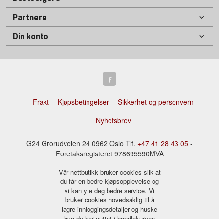
Partnere
Din konto
Frakt
Kjøpsbetingelser
Sikkerhet og personvern
Nyhetsbrev
G24 Grorudveien 24 0962 Oslo Tlf.
+47 41 28 43 05
-
Foretaksregisteret 978695590MVA
Vår nettbutikk bruker cookies slik at
du får en bedre kjøpsopplevelse og
vi kan yte deg bedre service. Vi
bruker cookies hovedsaklig til å
lagre innloggingsdetaljer og huske
hva du har puttet i handlekurven