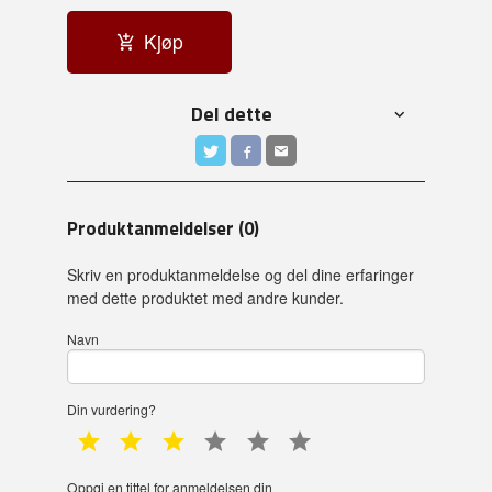
Kjøp
Del dette
Produktanmeldelser (0)
Skriv en produktanmeldelse og del dine erfaringer
med dette produktet med andre kunder.
Navn
Din vurdering?
1 star
2 star
3 star
4 star
5 star
6 star
Oppgi en tittel for anmeldelsen din