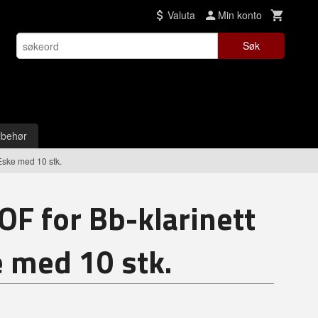
Valuta
Min konto
Søk
lbehør
 Eske med 10 stk.
OF for Bb-klarinett
e med 10 stk.