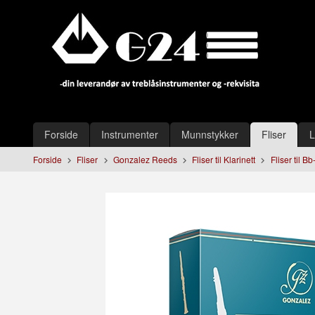
Gå
Lukk
til
innholdet
Produkter
Forside
Instrumenter
Munnstykker
Fliser
L
Forside
Fliser
Gonzalez Reeds
Fliser til Klarinett
Fliser til Bb