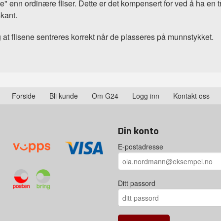
te" enn ordinære fliser. Dette er det kompensert for ved å ha en 
kant.
g at flisene sentreres korrekt når de plasseres på munnstykket.
Forside
Bli kunde
Om G24
Logg inn
Kontakt oss
Din konto
E-postadresse
Ditt passord