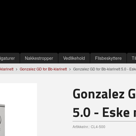
igaturer
Nakkestropper
Vedlikehold
Flisbeskyttere
Ti
-klarinett
Gonzalez GD for Bb-klarinett
Gonzalez GD for Bb-klarinett 5.0 - Esk
Gonzalez G
5.0 - Eske
Artikkelnr.:
CL4-500