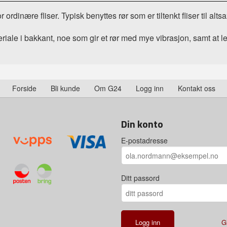
ordinære fliser. Typisk benyttes rør som er tiltenkt fliser til alts
iale i bakkant, noe som gir et rør med mye vibrasjon, samt at lev
Forside
Bli kunde
Om G24
Logg inn
Kontakt oss
Din konto
E-postadresse
Ditt passord
G