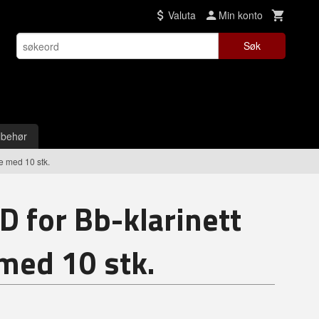
Valuta
Min konto
Søk
lbehør
e med 10 stk.
D for Bb-klarinett
 med 10 stk.