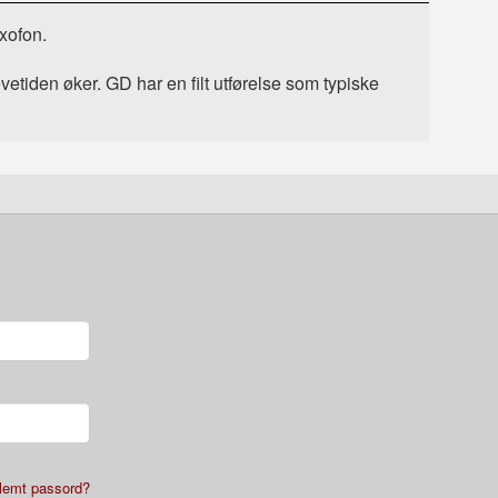
axofon.
etiden øker. GD har en filt utførelse som typiske
lemt passord?