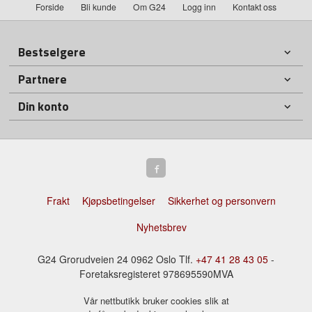
Forside
Bli kunde
Om G24
Logg inn
Kontakt oss
Bestselgere
Partnere
Din konto
Frakt
Kjøpsbetingelser
Sikkerhet og personvern
Nyhetsbrev
G24 Grorudveien 24 0962 Oslo Tlf.
+47 41 28 43 05
-
Foretaksregisteret 978695590MVA
Vår nettbutikk bruker cookies slik at