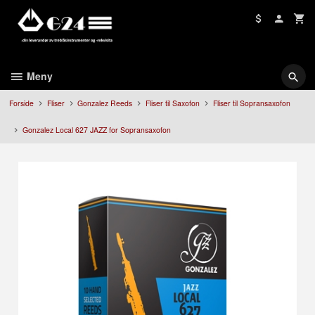
Gå
til
innholdet
Meny
Forside
Fliser
Gonzalez Reeds
Fliser til Saxofon
Fliser til Sopransaxofon
Gonzalez Local 627 JAZZ for Sopransaxofon