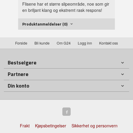
Flisene har et større slipeområde, noe som gir
en briljant klang og ekstremt rask respons!
Produktanmeldelser (0)
Forside
Bli kunde
Om G24
Logg inn
Kontakt oss
Bestselgere
Partnere
Din konto
Frakt
Kjøpsbetingelser
Sikkerhet og personvern