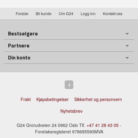
Forside
Bli kunde
Om G24
Logg inn
Kontakt oss
Bestselgere
Partnere
Din konto
Frakt
Kjøpsbetingelser
Sikkerhet og personvern
Nyhetsbrev
G24 Grorudveien 24 0962 Oslo Tlf.
+47 41 28 43 05
-
Foretaksregisteret 978695590MVA