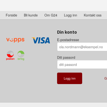
Forside
Bli kunde
Om G24
Logg inn
Kontakt oss
Din konto
E-postadresse
Ditt passord
G