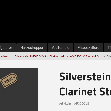
igaturer
Nakkestropper
Vedlikehold
Flisbeskyttere
Ti
larinett
Silverstein AMBIPOLY for Bb-klarinett
AMBIPOLY Student Cut
Sil
Silverstei
Clarinet S
Artikkelnr.:
AP300CLS