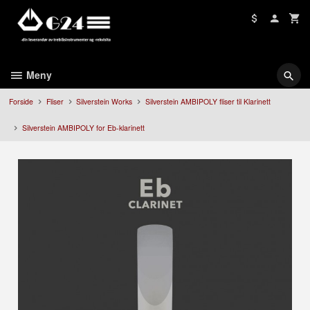
Gå
til
innholdet
Meny
Forside
Fliser
Silverstein Works
Silverstein AMBIPOLY fliser til Klarinett
Silverstein AMBIPOLY for Eb-klarinett