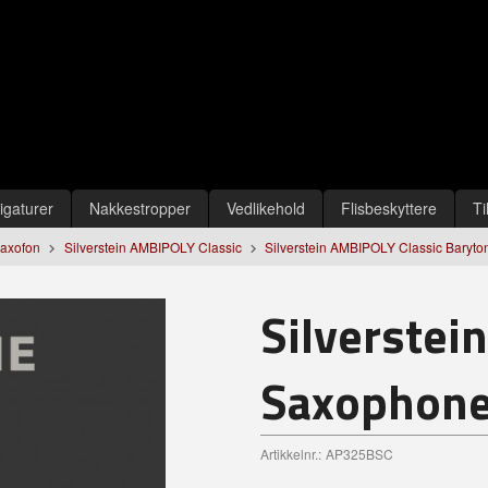
igaturer
Nakkestropper
Vedlikehold
Flisbeskyttere
Ti
Saxofon
Silverstein AMBIPOLY Classic
Silverstein AMBIPOLY Classic Baryto
Silverstei
Saxophone 
Artikkelnr.:
AP325BSC