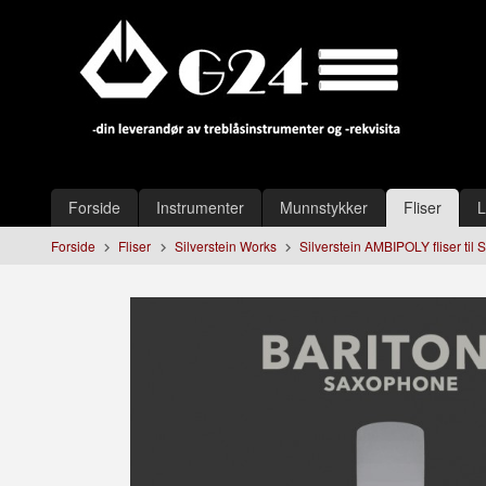
Gå
Lukk
til
innholdet
Produkter
Forside
Instrumenter
Munnstykker
Fliser
L
Forside
Fliser
Silverstein Works
Silverstein AMBIPOLY fliser til 