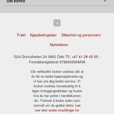
Din konto
Frakt
Kjøpsbetingelser
Sikkerhet og personvern
Nyhetsbrev
G24 Grorudveien 24 0962 Oslo Tlf.
+47 41 28 43 05
-
Foretaksregisteret 978695590MVA
Vår nettbutikk bruker cookies slik at
du får en bedre kjøpsopplevelse og
vi kan yte deg bedre service. Vi
bruker cookies hovedsaklig til å
lagre innloggingsdetaljer og huske
hva du har puttet i handlekurven
din. Fortsett å bruke siden som
normalt om du godtar dette.
Les
mer
eller
endre innstillinger for