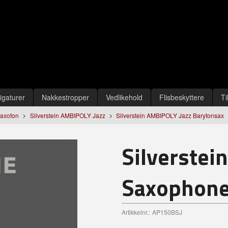
igaturer
Nakkestropper
Vedlikehold
Flisbeskyttere
Ti
Saxofon
Silverstein AMBIPOLY Jazz
Silverstein AMBIPOLY Jazz Barytonsax
Silverstei
Saxophone 
Artikkelnr.:
AP150BSJ