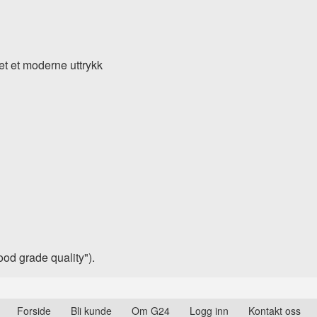
et et moderne uttrykk
food grade quality").
Forside
Bli kunde
Om G24
Logg inn
Kontakt oss