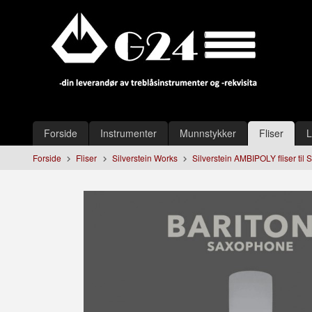
Gå
Lukk
til
innholdet
Produkter
Forside
Instrumenter
Munnstykker
Fliser
L
Forside
Fliser
Silverstein Works
Silverstein AMBIPOLY fliser til 