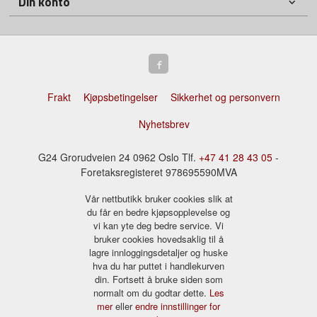
Din konto
Frakt
Kjøpsbetingelser
Sikkerhet og personvern
Nyhetsbrev
G24 Grorudveien 24 0962 Oslo Tlf.
+47 41 28 43 05
-
Foretaksregisteret 978695590MVA
Vår nettbutikk bruker cookies slik at
du får en bedre kjøpsopplevelse og
vi kan yte deg bedre service. Vi
bruker cookies hovedsaklig til å
lagre innloggingsdetaljer og huske
hva du har puttet i handlekurven
din. Fortsett å bruke siden som
normalt om du godtar dette.
Les
mer
eller
endre innstillinger for