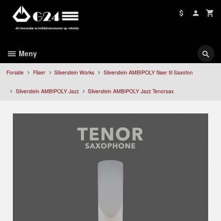
Gå
til
innholdet
Meny
Forside
Fliser
Silverstein Works
Silverstein AMBIPOLY fliser til Saxofon
Silverstein AMBIPOLY Jazz
Silverstein AMBIPOLY Jazz Tenorsax