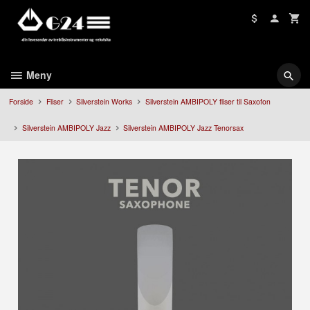
Gå
til
innholdet
Meny
Forside
Fliser
Silverstein Works
Silverstein AMBIPOLY fliser til Saxofon
Silverstein AMBIPOLY Jazz
Silverstein AMBIPOLY Jazz Tenorsax