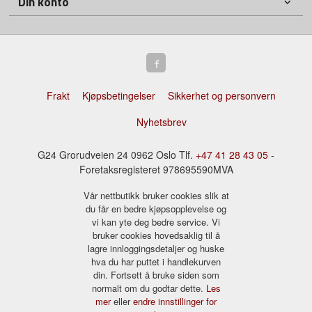
Din konto
Frakt
Kjøpsbetingelser
Sikkerhet og personvern
Nyhetsbrev
G24 Grorudveien 24 0962 Oslo Tlf.
+47 41 28 43 05
-
Foretaksregisteret 978695590MVA
Vår nettbutikk bruker cookies slik at
du får en bedre kjøpsopplevelse og
vi kan yte deg bedre service. Vi
bruker cookies hovedsaklig til å
lagre innloggingsdetaljer og huske
hva du har puttet i handlekurven
din. Fortsett å bruke siden som
normalt om du godtar dette.
Les
mer
eller
endre innstillinger for