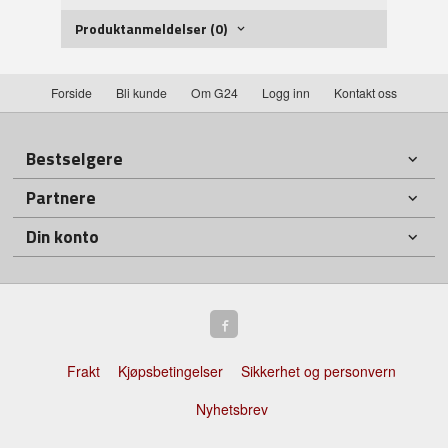
Produktanmeldelser (0)
Forside
Bli kunde
Om G24
Logg inn
Kontakt oss
Bestselgere
Partnere
Din konto
Frakt
Kjøpsbetingelser
Sikkerhet og personvern
Nyhetsbrev