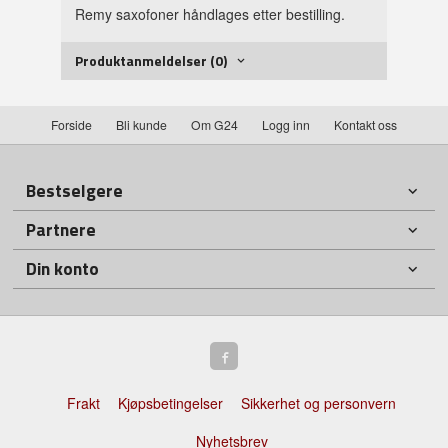
Remy saxofoner håndlages etter bestilling.
Produktanmeldelser (0)
Forside
Bli kunde
Om G24
Logg inn
Kontakt oss
Bestselgere
Partnere
Din konto
Frakt
Kjøpsbetingelser
Sikkerhet og personvern
Nyhetsbrev