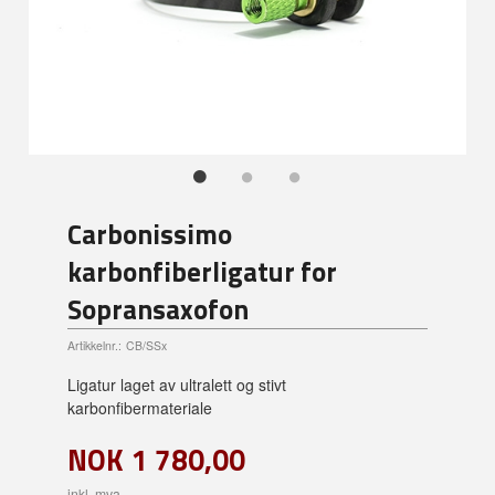
Carbonissimo
karbonfiberligatur for
Sopransaxofon
Artikkelnr.:
CB/SSx
Ligatur laget av ultralett og stivt
karbonfibermateriale
NOK
1 780,00
inkl. mva.