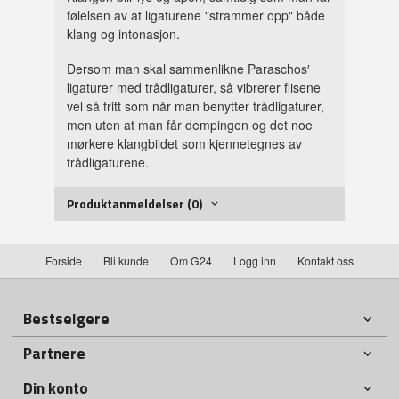
følelsen av at ligaturene "strammer opp" både
klang og intonasjon.
Dersom man skal sammenlikne Paraschos′
ligaturer med trådligaturer, så vibrerer flisene
vel så fritt som når man benytter trådligaturer,
men uten at man får dempingen og det noe
mørkere klangbildet som kjennetegnes av
trådligaturene.
Produktanmeldelser (0)
Forside
Bli kunde
Om G24
Logg inn
Kontakt oss
Bestselgere
Partnere
Din konto