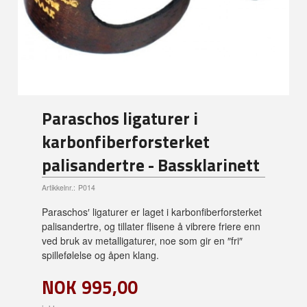
Paraschos ligaturer i
karbonfiberforsterket
palisandertre - Bassklarinett
Artikkelnr.:
P014
Paraschos′ ligaturer er laget i karbonfiberforsterket
palisandertre, og tillater flisene å vibrere friere enn
ved bruk av metalligaturer, noe som gir en ″fri″
spillefølelse og åpen klang.
NOK
995,00