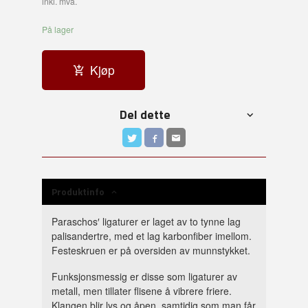
inkl. mva.
På lager
Kjøp
Del dette
Produktinfo
Paraschos′ ligaturer er laget av to tynne lag
palisandertre, med et lag karbonfiber imellom.
Festeskruen er på oversiden av munnstykket.
Funksjonsmessig er disse som ligaturer av
metall, men tillater flisene å vibrere friere.
Klangen blir lys og åpen, samtidig som man får