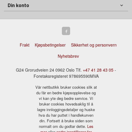
Din konto
Frakt
Kjøpsbetingelser
Sikkerhet og personvern
Nyhetsbrev
G24 Grorudveien 24 0962 Oslo Tlf.
+47 41 28 43 05
-
Foretaksregisteret 978695590MVA
Vår nettbutikk bruker cookies slik at
du får en bedre kjøpsopplevelse og
vi kan yte deg bedre service. Vi
bruker cookies hovedsaklig til å
lagre innloggingsdetaljer og huske
hva du har puttet i handlekurven
din. Fortsett å bruke siden som
normalt om du godtar dette.
Les
mer
eller
endre innstillinger for