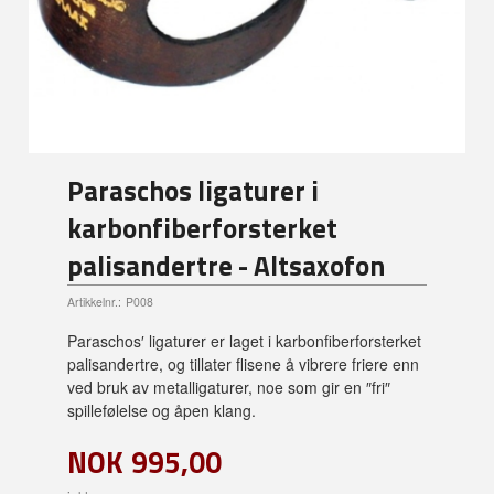
Paraschos ligaturer i
karbonfiberforsterket
palisandertre - Altsaxofon
Artikkelnr.:
P008
Paraschos′ ligaturer er laget i karbonfiberforsterket
palisandertre, og tillater flisene å vibrere friere enn
ved bruk av metalligaturer, noe som gir en ″fri″
spillefølelse og åpen klang.
NOK
995,00