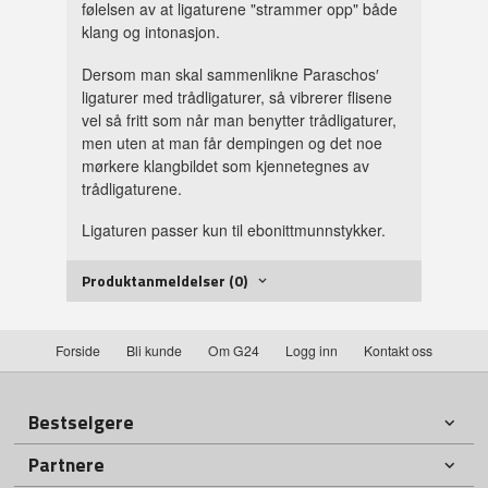
følelsen av at ligaturene "strammer opp" både
klang og intonasjon.
Dersom man skal sammenlikne Paraschos′
ligaturer med trådligaturer, så vibrerer flisene
vel så fritt som når man benytter trådligaturer,
men uten at man får dempingen og det noe
mørkere klangbildet som kjennetegnes av
trådligaturene.
Ligaturen passer kun til ebonittmunnstykker.
Produktanmeldelser (0)
Forside
Bli kunde
Om G24
Logg inn
Kontakt oss
Bestselgere
Partnere