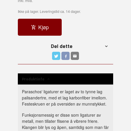
inkl. mva.
Ikke på lager. Leveringstid ca. 14 dager.
Kjøp
Del dette
Produktinfo
Paraschos′ ligaturer er laget av to tynne lag
palisandertre, med et lag karbonfiber imellom.
Festeskruen er på oversiden av munnstykket.
Funksjonsmessig er disse som ligaturer av
metall, men tillater flisene å vibrere friere.
Klangen blir lys og åpen, samtidig som man får