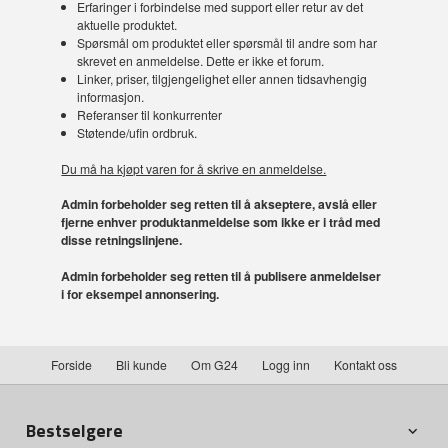
Erfaringer i forbindelse med support eller retur av det
aktuelle produktet.
Spørsmål om produktet eller spørsmål til andre som har
skrevet en anmeldelse. Dette er ikke et forum.
Linker, priser, tilgjengelighet eller annen tidsavhengig
informasjon.
Referanser til konkurrenter
Støtende/ufin ordbruk.
Du må ha kjøpt varen for å skrive en anmeldelse.
Admin forbeholder seg retten til å akseptere, avslå eller
fjerne enhver produktanmeldelse som ikke er i tråd med
disse retningslinjene.
Admin forbeholder seg retten til å publisere anmeldelser
i for eksempel annonsering.
Forside
Bli kunde
Om G24
Logg inn
Kontakt oss
Bestselgere