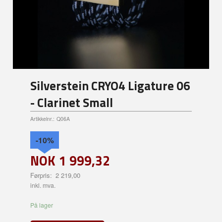
Silverstein CRYO4 Ligature 06
- Clarinet Small
Artikkelnr.:
Q06A
-10%
NOK
1 999,32
Førpris:
2 219,00
Rabatt
inkl. mva.
På lager