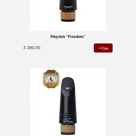
Playnick "Freedom"
3 390,00
Kjøp