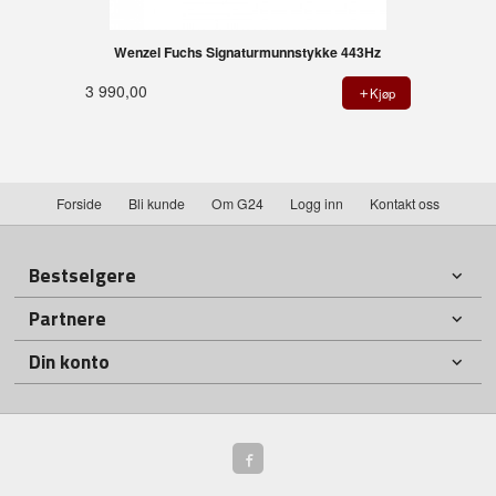
Wenzel Fuchs Signaturmunnstykke 443Hz
3 990,00
Kjøp
Forside
Bli kunde
Om G24
Logg inn
Kontakt oss
Bestselgere
Partnere
Din konto