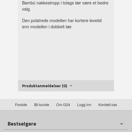
Bambú nakkestropp i tolags lær være et bedre
valg.
Den polstrede modellen har kortere levetid
enn modellen i dobbelt lær.
Produktanmeldelser (0)
Forside
Bli kunde
Om G24
Logg inn
Kontakt oss
Bestselgere