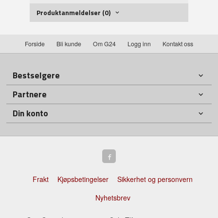
Produktanmeldelser (0)
Forside
Bli kunde
Om G24
Logg inn
Kontakt oss
Bestselgere
Partnere
Din konto
Frakt
Kjøpsbetingelser
Sikkerhet og personvern
Nyhetsbrev