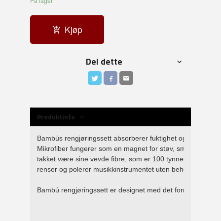
På lager
Kjøp
Del dette
Produktinfo
Bambús rengjøringssett absorberer fuktighet og fett raskt og
Mikrofiber fungerer som en magnet for støv, smuss og olj
takket være sine vevde fibre, som er 100 tynnere enn et me
renser og polerer musikkinstrumentet uten behov for kjemi
Bambú rengjøringssett er designet med det formål å garant