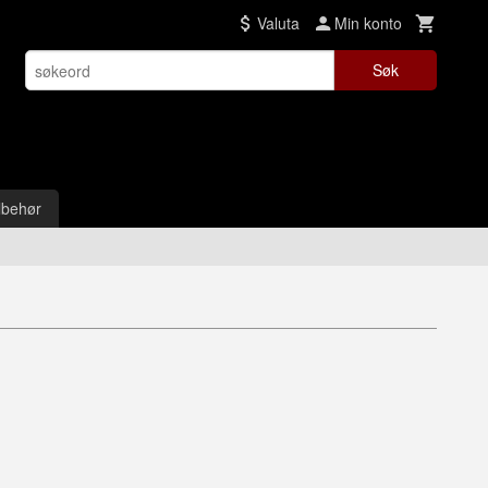
Valuta
Min konto
Søk
lbehør