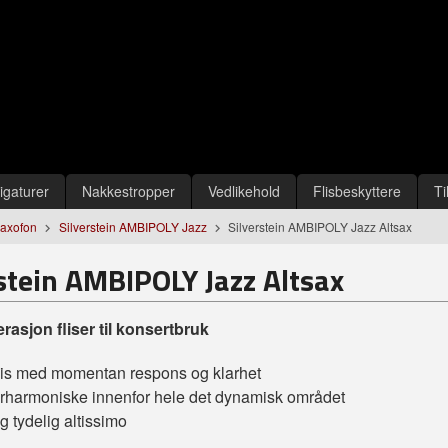
igaturer
Nakkestropper
Vedlikehold
Flisbeskyttere
Ti
Saxofon
Silverstein AMBIPOLY Jazz
Silverstein AMBIPOLY Jazz Altsax
stein AMBIPOLY Jazz Altsax
rasjon fliser til konsertbruk
lis med momentan respons og klarhet
rharmoniske innenfor hele det dynamisk området
g tydelig altissimo