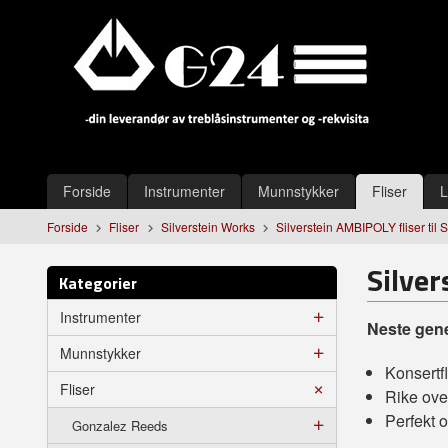
Gå
Lukk
til
innholdet
Produkter
Forside
Instrumenter
Munnstykker
Fliser
L
Forside
Fliser
Silverstein Works
Silverstein AMBIPOLY fliser til 
Silver
Kategorier
Instrumenter
Neste gene
Munnstykker
Konsertf
Fliser
Rike ove
Perfekt o
Gonzalez Reeds