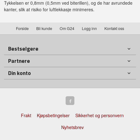
Tykkelsen er 0,8mm (0,5mm ved biterillen), og de har avrundede
kanter, slik at risiko for luftlekkasje minimeres.
Forside
Bli kunde
Om G24
Logg inn
Kontakt oss
Bestselgere
Partnere
Din konto
Frakt
Kjøpsbetingelser
Sikkerhet og personvern
Nyhetsbrev