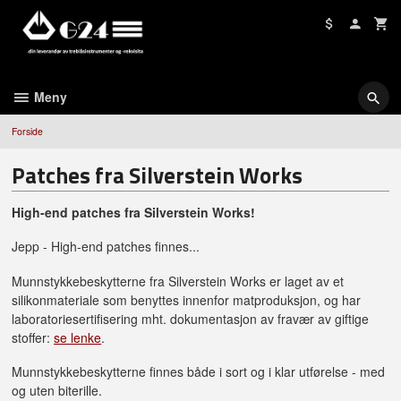
Gå
til
innholdet
Meny
Forside
Patches fra Silverstein Works
High-end patches fra Silverstein Works!
Jepp - High-end patches finnes...
Munnstykkebeskytterne fra Silverstein Works er laget av et
silikonmateriale som benyttes innenfor matproduksjon, og har
laboratoriesertifisering mht. dokumentasjon av fravær av giftige
stoffer:
se lenke
.
Munnstykkebeskytterne finnes både i sort og i klar utførelse - med
og uten biterille.