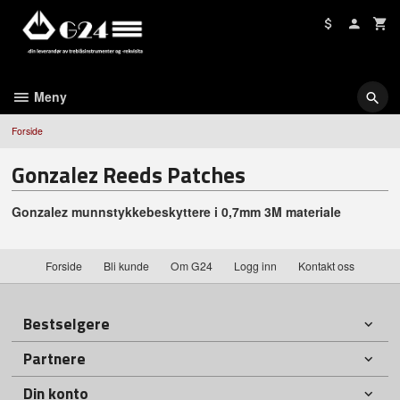
Gå
til
innholdet
Meny
Forside
Gonzalez Reeds Patches
Gonzalez munnstykkebeskyttere i 0,7mm 3M materiale
Forside
Bli kunde
Om G24
Logg inn
Kontakt oss
Bestselgere
Partnere
Din konto